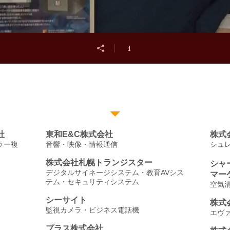
出店メーカー
社
東和E&C株式会社
株式
ラー複
音響・映像・情報通信
シュ
株式会社札幌トランジスター
シャ
デジタルサイネージシステム・教育AVシス
マー
テム・セキュリティシステム
空気
シーサイト
株式
監視カメラ・ビジネス電話機
エヴ
プラス株式会社