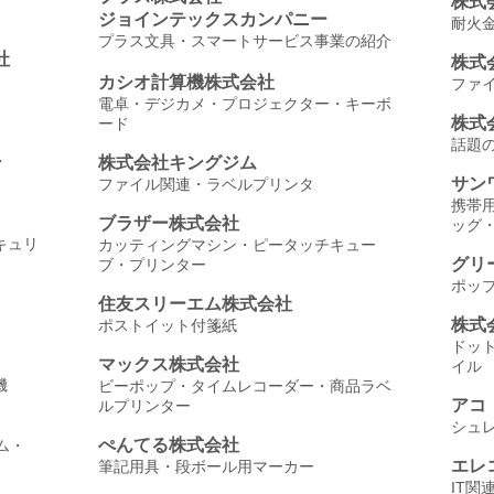
株式
ジョインテックスカンパニー
耐火
プラス文具・スマートサービス事業の紹介
社
株式
カシオ計算機株式会社
ファ
電卓・デジカメ・プロジェクター・キーボ
株式
ード
話題の
・
株式会社キングジム
サン
ファイル関連・ラベルプリンタ
携帯
ブラザー株式会社
ッグ・
キュリ
カッティングマシン・ピータッチキュー
グリ
ブ・プリンター
ポッ
住友スリーエム株式会社
株式
ポストイット付箋紙
ドッ
マックス株式会社
イル
機
ビーポップ・タイムレコーダー・商品ラベ
アコ
ルプリンター
シュ
ぺんてる株式会社
ム・
エレ
筆記用具・段ボール用マーカー
IT